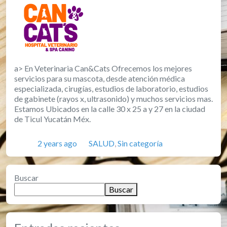
a> En Veterinaria Can&Cats Ofrecemos los mejores
servicios para su mascota, desde atención médica
especializada, cirugías, estudios de laboratorio, estudios
de gabinete (rayos x, ultrasonido) y muchos servicios mas.
Estamos Ubicados en la calle 30 x 25 a y 27 en la ciudad
de Ticul Yucatán Méx.
Posted
Categories
2 years ago
SALUD
,
Sin categoría
Buscar
Buscar