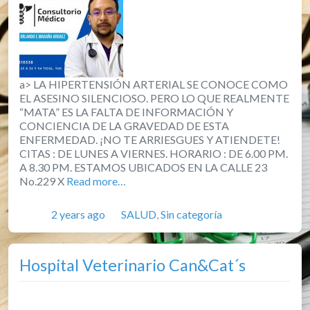
a> LA HIPERTENSIÓN ARTERIAL SE CONOCE COMO
EL ASESINO SILENCIOSO. PERO LO QUE REALMENTE
“MATA” ES LA FALTA DE INFORMACIÓN Y
CONCIENCIA DE LA GRAVEDAD DE ESTA
ENFERMEDAD. ¡NO TE ARRIESGUES Y ATIENDETE!
CITAS : DE LUNES A VIERNES. HORARIO : DE 6.00 PM.
A 8.30 PM. ESTAMOS UBICADOS EN LA CALLE 23
No.229 X
Read more…
Posted
Categories
2 years ago
SALUD
,
Sin categoría
Hospital Veterinario Can&Cat´s