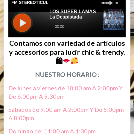
Contamos con variedad de artículos
y accesorios para lucir chic & trendy.
🛍
NUESTRO HORARIO :
De lunes a viernes de 10:00 am A 2:00pm Y
De 6:00pm A 9:30pm
Sábados de 9:00 am A 2:00pm Y De 5:00pm
A 8:00pm
Domingo de: 11:00 am A 1:30pm.