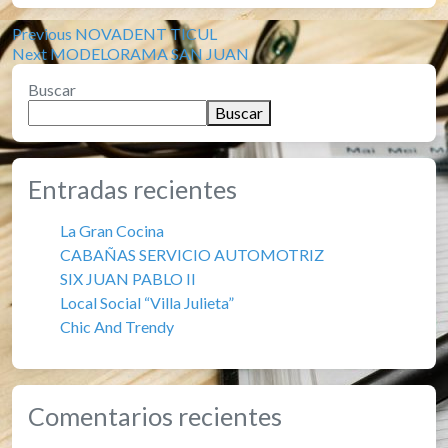
Previous
Navegación
Previous
NOVADENT TICUL
Next
post:
Next
MODELORAMA SAN JUAN
de
post:
Buscar
entradas
Buscar
Entradas recientes
La Gran Cocina
CABAÑAS SERVICIO AUTOMOTRIZ
SIX JUAN PABLO II
Local Social “Villa Julieta”
Chic And Trendy
Comentarios recientes