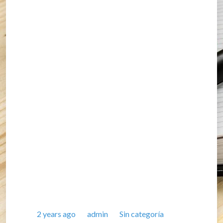
Posted
Author
Categories
2 years ago
admin
Sin categoría